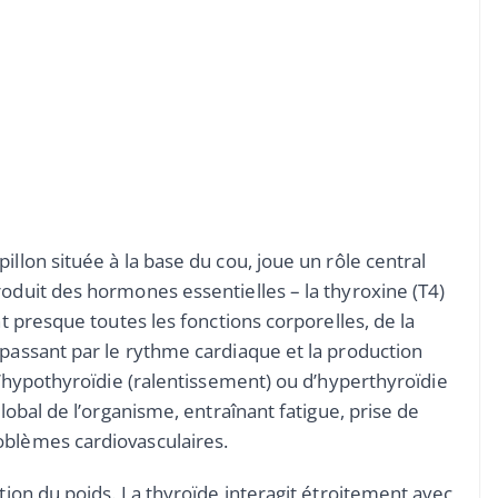
illon située à la base du cou, joue un rôle central
roduit des hormones essentielles – la thyroxine (T4)
nt presque toutes les fonctions corporelles, de la
 passant par le rythme cardiaque et la production
 d’hypothyroïdie (ralentissement) ou d’hyperthyroïdie
global de l’organisme, entraînant fatigue, prise de
oblèmes cardiovasculaires.
stion du poids. La thyroïde interagit étroitement avec