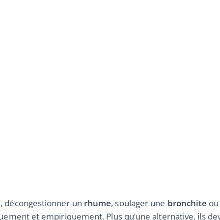
e
, décongestionner un
rhume
, soulager une
bronchite
ou
iquement et empiriquement. Plus qu’une alternative, ils 