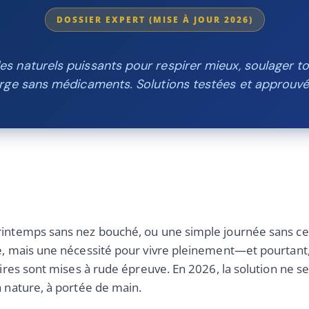
DOSSIER EXPERT (MISE À JOUR 2026)
s naturels puissants pour respirer mieux, soulager to
rge sans médicaments. Solutions testées et approuvé
rintemps sans nez bouché, ou une simple journée sans cet
e, mais une nécessité pour vivre pleinement—et pourtant, e
toires sont mises à rude épreuve. En 2026, la solution ne 
a nature, à portée de main.