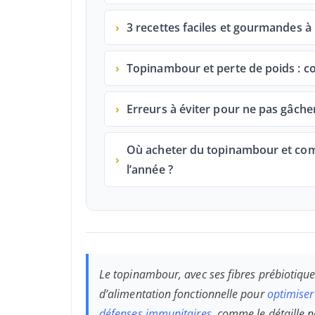
›
3 recettes faciles et gourmandes 
›
Topinambour et perte de poids : c
›
Erreurs à éviter pour ne pas gâcher
Où acheter du topinambour et com
›
l’année ?
Le topinambour, avec ses fibres prébiotiqu
d’alimentation fonctionnelle pour
optimiser 
défenses immunitaires
, comme le détaille n