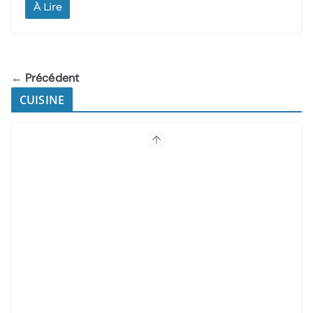
À Lire
← Précédent
CUISINE