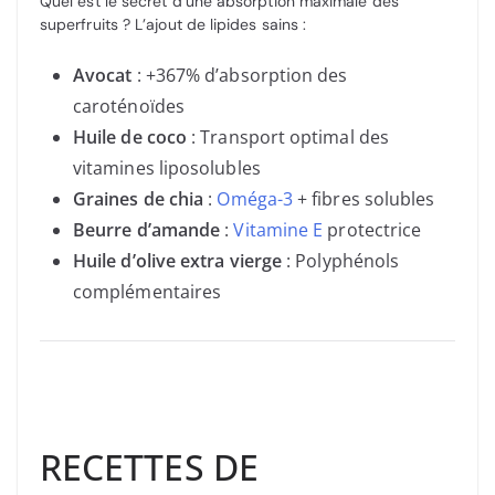
Quel est le secret d’une absorption maximale des
superfruits ? L’ajout de lipides sains :
Avocat
: +367% d’absorption des
caroténoïdes
Huile de coco
: Transport optimal des
vitamines liposolubles
Graines de chia
:
Oméga-3
+ fibres solubles
Beurre d’amande
:
Vitamine E
protectrice
Huile d’olive extra vierge
: Polyphénols
complémentaires
RECETTES DE