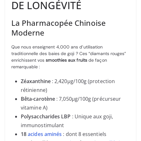
DE LONGÉVITÉ
La Pharmacopée Chinoise
Moderne
Que nous enseignent 4,000 ans d’utilisation
traditionnelle des baies de goji ? Ces “diamants rouges”
enrichissent vos
smoothies aux fruits
de façon
remarquable :
Zéaxanthine
: 2,420µg/100g (protection
rétinienne)
Bêta-carotène
: 7,050µg/100g (précurseur
vitamine A)
Polysaccharides LBP
: Unique aux goji,
immunostimulant
18
acides aminés
: dont 8 essentiels