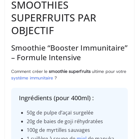
SMOOTHIES
SUPERFRUITS PAR
OBJECTIF
Smoothie “Booster Immunitaire”
– Formule Intensive
Comment créer le
smoothie superfruits
ultime pour votre
système immunitaire
?
️ Ingrédients (pour 400ml) :
50g de pulpe d’açaï surgelée
20g de baies de goji réhydratées
100g de myrtilles sauvages
1 cuillère à soupe de
miel
de manuka