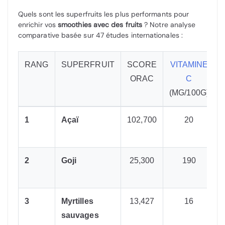
Quels sont les superfruits les plus performants pour
enrichir vos
smoothies avec des fruits
? Notre analyse
comparative basée sur 47 études internationales :
RANG
SUPERFRUIT
SCORE
VITAMINE
ORAC
C
(MG/100G)
1
Açaï
102,700
20
c
2
Goji
25,300
190
V
3
Myrtilles
13,427
16
sauvages