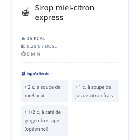
Sirop miel-citron
🍯
express
🔥 35 KCAL
💶 0,20 € / DOSE
⏱️ 5 MIN
🛒 Ingrédients :
• 2 c. à soupe de
• 1 c. à soupe de
miel brut
jus de citron frais
• 1/2 c. à café de
gingembre râpé
(optionnel)