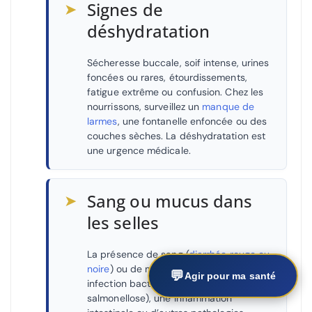
➤
Signes de
déshydratation
Sécheresse buccale, soif intense, urines
foncées ou rares, étourdissements,
fatigue extrême ou confusion. Chez les
nourrissons, surveillez un
manque de
larmes
, une fontanelle enfoncée ou des
couches sèches. La déshydratation est
une urgence médicale.
➤
Sang ou mucus dans
les selles
La présence de sang (
diarrhée rouge ou
noire
) ou de mucus peut révéler une
💬
Agir pour ma santé
infection bactérienne (comme une
salmonellose), une inflammation