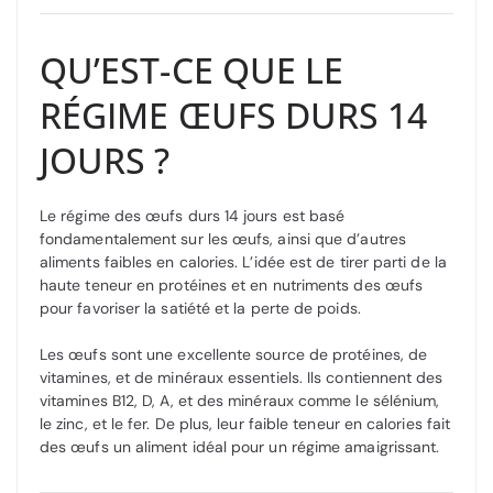
QU’EST-CE QUE LE
RÉGIME ŒUFS DURS 14
JOURS ?
Le régime des œufs durs 14 jours est basé
fondamentalement sur les œufs, ainsi que d’autres
aliments faibles en calories. L’idée est de tirer parti de la
haute teneur en protéines et en nutriments des œufs
pour favoriser la satiété et la perte de poids.
Les œufs sont une excellente source de protéines, de
vitamines, et de minéraux essentiels. Ils contiennent des
vitamines B12, D, A, et des minéraux comme le sélénium,
le zinc, et le fer. De plus, leur faible teneur en calories fait
des œufs un aliment idéal pour un régime amaigrissant.