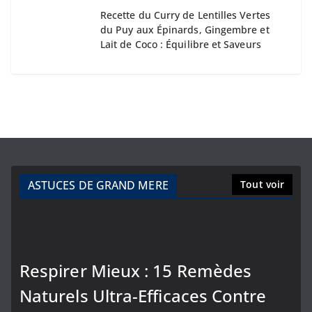
Recette du Curry de Lentilles Vertes
du Puy aux Épinards, Gingembre et
Lait de Coco : Équilibre et Saveurs
ASTUCES DE GRAND MERE
Tout voir
Respirer Mieux : 15 Remèdes
Naturels Ultra-Efficaces Contre