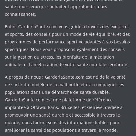
santé pour ceux qui souhaitent approfondir leurs
connaissances.
Enfin, GarderlaSante.com vous guide à travers des exercices
et sports, des conseils pour un mode de vie équilibré, et des
programmes de performance sportive adaptés à vos besoins
spécifiques. Nous vous proposons également des conseils
sur la gestion du stress, les bienfaits de la médiation
animale, et l'amélioration de votre santé mentale cérébrale.
À propos de nous : GarderlaSante.com est né de la volonté
de sortir du modèle de la malbouffe et d’accompagner les
populations dans une démarche de santé durable.
GarderlaSante.com est une plateforme de référence,
implantée à Ottawa, Paris, Bruxelles, et Genève, dédiée à
promouvoir une santé durable et accessible à travers le
monde, nous fournissons des informations fiables pour
améliorer la santé des populations à travers le monde.