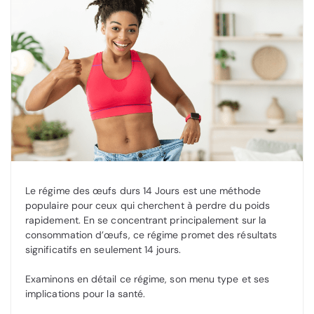
Le régime des œufs durs 14 Jours est une méthode
populaire pour ceux qui cherchent à perdre du poids
rapidement. En se concentrant principalement sur la
consommation d’œufs, ce régime promet des résultats
significatifs en seulement 14 jours.
Examinons en détail ce régime, son menu type et ses
implications pour la santé.