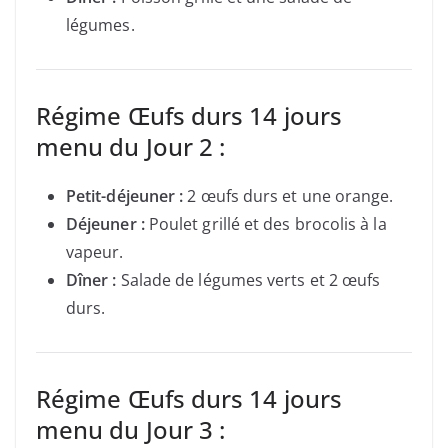
légumes.
Régime Œufs durs 14 jours
menu du Jour 2 :
Petit-déjeuner :
2 œufs durs et une orange.
Déjeuner :
Poulet grillé et des brocolis à la
vapeur.
Dîner :
Salade de légumes verts et 2 œufs
durs.
Régime Œufs durs 14 jours
menu du Jour 3 :