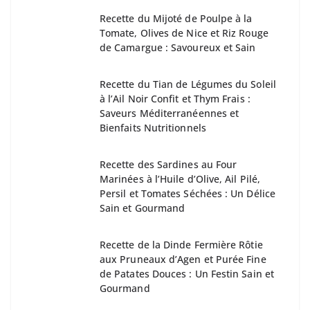
Recette du Mijoté de Poulpe à la
Tomate, Olives de Nice et Riz Rouge
de Camargue : Savoureux et Sain
Recette du Tian de Légumes du Soleil
à l’Ail Noir Confit et Thym Frais :
Saveurs Méditerranéennes et
Bienfaits Nutritionnels
Recette des Sardines au Four
Marinées à l’Huile d’Olive, Ail Pilé,
Persil et Tomates Séchées : Un Délice
Sain et Gourmand
Recette de la Dinde Fermière Rôtie
aux Pruneaux d’Agen et Purée Fine
de Patates Douces : Un Festin Sain et
Gourmand