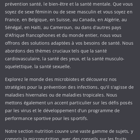
prévention santé, le bien-être et la santé mentale. Que vous
soyez de sexe féminin ou de sexe masculin et vous soyez en
France, en Belgique, en Suisse, au Canada, en Algérie, au
Sénégal, en Haïti, au Cameroun, ou dans d'autres pays
d'Afrique francophones et du monde entier, nous vous
offrons des solutions adaptées à vos besoins de santé. Nous
abordons des thèmes cruciaux tels que la santé
cardiovasculaire, la santé des yeux, et la santé musculo-
squelettique. la santé sexuelle.
Explorez le monde des microbiotes et découvrez nos
stratégies pour la prévention des infections, qu'il s'agisse de
maladies hivernales ou de maladies tropicales. Nous
mettons également un accent particulier sur les défis posés
par les virus et le développement d'un programme de
performance sportive pour les sportifs.
Notre section nutrition couvre une vaste gamme de sujets, y
compris la micronutrition, avec des conseils sur les fruits,