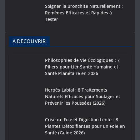
Soigner la Bronchite Naturellement :
Remèdes Efficaces et Rapides à
Tester
A DECOUVRIR
Philosophies de Vie Écologiques : 7
Piliers pour Lier Santé Humaine et
Santé Planétaire en 2026
Herpès Labial : 8 Traitements
Naturels Efficaces pour Soulager et
Prévenir les Poussées (2026)
Crise de Foie et Digestion Lente : 8
Plantes Détoxifiantes pour un Foie en
Santé (Guide 2026)