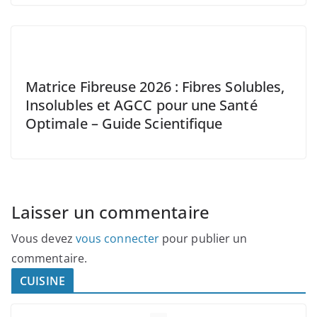
Matrice Fibreuse 2026 : Fibres Solubles,
Insolubles et AGCC pour une Santé
Optimale – Guide Scientifique
Laisser un commentaire
Vous devez
vous connecter
pour publier un
commentaire.
CUISINE