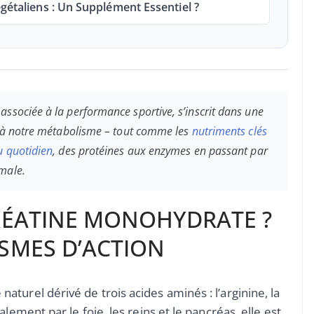
égétaliens : Un Supplément Essentiel ?
ssociée à la performance sportive, s’inscrit dans une
es à notre métabolisme – tout comme les
nutriments clés
u quotidien
, des protéines aux enzymes en passant par
male.
CRÉATINE MONOHYDRATE ?
ISMES D’ACTION
turel dérivé de trois acides aminés : l’arginine, la
alement par le foie, les reins et le pancréas, elle est