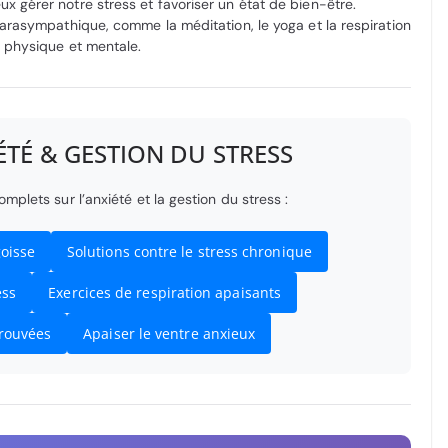
gérer notre stress et favoriser un état de bien-être.
arasympathique, comme la méditation, le yoga et la respiration
 physique et mentale.
IÉTÉ & GESTION DU STRESS
plets sur l’anxiété et la gestion du stress :
oisse
Solutions contre le stress chronique
ess
Exercices de respiration apaisants
prouvées
Apaiser le ventre anxieux