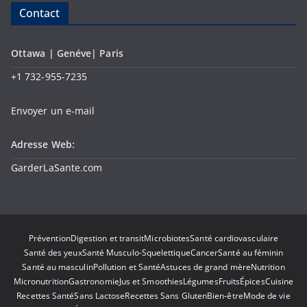
Contact
Ottawa | Genéve| Paris
+1 732-955-7235
Envoyer un e-mail
Adresse Web:
GarderLaSante.com
Prévention
Digestion et transit
Microbiotes
Santé cardiovasculaire
Santé des yeux
Santé Musculo-Squelettique
Cancer
Santé au féminin
Santé au masculin
Pollution et Santé
Astuces de grand mère
Nutrition
Micronutrition
Gastronomie
Jus et Smoothies
Légumes
Fruits
Épices
Cuisine
Recettes Santé
Sans Lactose
Recettes Sans Gluten
Bien-être
Mode de vie