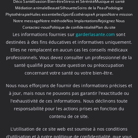
Déco Santé
Évasion Bien-être
Stress et Sérénité
Musique et santé
Médiation animale
Beauté
Silhouette
Soins de la Peau
Podologie
Phytothérapie
Huiles essentielles
Sport
Écothérapie
A propos
Notre mission
Notre message
Notre méthode
Nos Implantations
Rejoignez Nous
Contactez-nous
Politique de confidentialité
Plan du site
Les informations fournies sur
garderlasante.com
sont
destinées à des fins éducatives et informatives uniquement.
Elles ne remplacent en aucun cas les conseils médicaux
professionnels. Vous devez consulter un professionnel de la
santé qualifié pour toute question ou préoccupation
concernant votre santé ou votre bien-être.
Nous nous efforçons de fournir des informations précises et
à jour, mais nous ne pouvons pas garantir l'exactitude ou
l'exhaustivité de ces informations. Nous déclinons toute
responsabilité pour les actions prises en fonction du
contenu de ce site.
L'utilisation de ce site web est soumise à nos conditions
d'utilisation et à notre politique de confidentialité, que vous