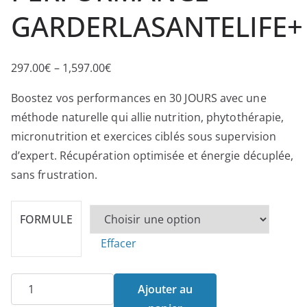
GARDERLASANTELIFE+
297.00
€
–
1,597.00
€
P
l
Boostez vos performances en 30 JOURS avec une
a
méthode naturelle qui allie nutrition, phytothérapie,
g
micronutrition et exercices ciblés sous supervision
e
d’expert. Récupération optimisée et énergie décuplée,
d
sans frustration.
e
p
FORMULE
r
Effacer
i
x
quantité
Ajouter au
de
: