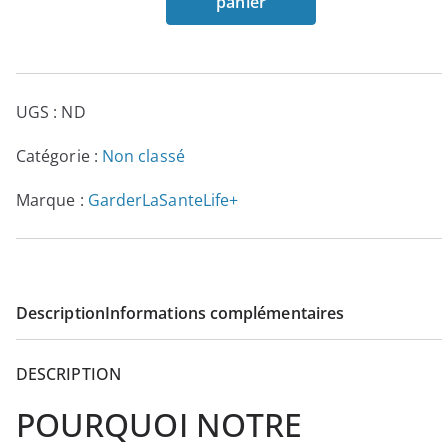
panier
Programme
2
Boost
9
Performance
7
-
.
UGS :
ND
GarderLaSanteLife+
0
Catégorie :
Non classé
0
€
Marque :
GarderLaSanteLife+
à
1
,
5
Description
Informations complémentaires
9
7
DESCRIPTION
.
POURQUOI NOTRE
0
0