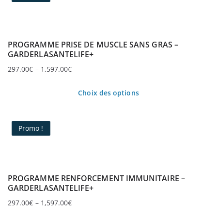
PROGRAMME PRISE DE MUSCLE SANS GRAS –
GARDERLASANTELIFE+
297.00
€
–
1,597.00
€
Plage
de
Choix des options
prix :
Ce
297.00€
produit
à
Promo !
1,597.00€
a
plusieurs
variations.
Les
PROGRAMME RENFORCEMENT IMMUNITAIRE –
GARDERLASANTELIFE+
options
297.00
€
–
1,597.00
€
peuvent
Plage