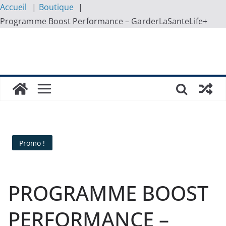
Accueil
Boutique
Programme Boost Performance – GarderLaSanteLife+
Skip
to
content
Promo !
PROGRAMME BOOST
PERFORMANCE –