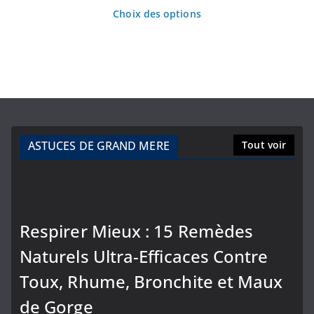
être
de
Choix des options
choisies
prix :
Ce
sur
297.00€
produit
à
la
1,597.00€
a
page
plusieurs
du
variations.
produit
Les
ASTUCES DE GRAND MERE
Tout voir
options
peuvent
être
choisies
Respirer Mieux : 15 Remèdes
sur
Naturels Ultra-Efficaces Contre
la
page
Toux, Rhume, Bronchite et Maux
du
de Gorge
produit