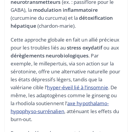
neurotransmetteurs
(ex. : passiflore pour le
GABA), la
modulation inflammatoire
(curcumine du curcuma) et la
détoxification
hépatique
(chardon-marie).
Cette approche globale en fait un allié précieux
pour les troubles liés au
stress oxydatif
ou aux
dérèglements neurobiologiques
. Par
exemple, le millepertuis, via son action sur la
sérotonine, offre une alternative naturelle pour
les états dépressifs légers, tandis que la
valériane cible l’
hyper-éveil lié à l’insomnie
. De
même, les adaptogènes comme le ginseng ou
la rhodiola soutiennent l’
axe hypothalamo-
hypophyso-surrénalien
, atténuant les effets du
burn-out.